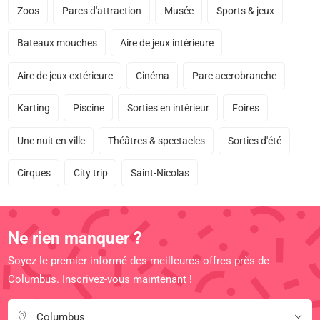
Zoos
Parcs d'attraction
Musée
Sports & jeux
Bateaux mouches
Aire de jeux intérieure
Aire de jeux extérieure
Cinéma
Parc accrobranche
Karting
Piscine
Sorties en intérieur
Foires
Une nuit en ville
Théâtres & spectacles
Sorties d'été
Cirques
City trip
Saint-Nicolas
Ne rien manquer ?
Soyez le premier informé des meilleures offres près de
Columbus. Inscrivez-vous maintenant !
Columbus