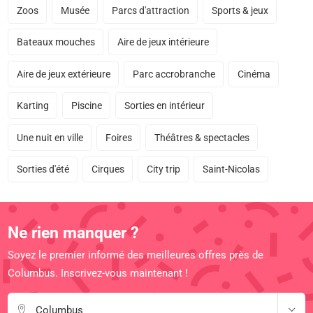
Zoos
Musée
Parcs d'attraction
Sports & jeux
Bateaux mouches
Aire de jeux intérieure
Aire de jeux extérieure
Parc accrobranche
Cinéma
Karting
Piscine
Sorties en intérieur
Une nuit en ville
Foires
Théâtres & spectacles
Sorties d'été
Cirques
City trip
Saint-Nicolas
Ne rien manquer ?
Soyez le premier informé des meilleures offres près de
Columbus. Inscrivez-vous maintenant !
Columbus