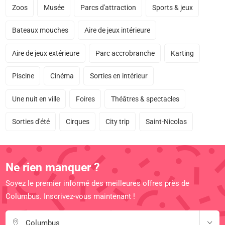
Zoos
Musée
Parcs d'attraction
Sports & jeux
Bateaux mouches
Aire de jeux intérieure
Aire de jeux extérieure
Parc accrobranche
Karting
Piscine
Cinéma
Sorties en intérieur
Une nuit en ville
Foires
Théâtres & spectacles
Sorties d'été
Cirques
City trip
Saint-Nicolas
Ne rien manquer ?
Soyez le premier informé des meilleures offres près de
Columbus. Inscrivez-vous maintenant !
Columbus