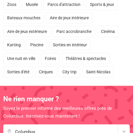
Zoos
Musée
Parcs d'attraction
Sports & jeux
Bateaux mouches
Aire de jeux intérieure
Aire de jeux extérieure
Parc accrobranche
Cinéma
Karting
Piscine
Sorties en intérieur
Une nuit en ville
Foires
Théâtres & spectacles
Sorties d'été
Cirques
City trip
Saint-Nicolas
Ne rien manquer ?
Soyez le premier informé des meilleures offres près de
Columbus. Inscrivez-vous maintenant !
Columbus