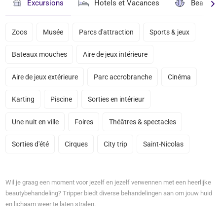
Excursions
Hotels et Vacances
Beauté & 
Zoos
Musée
Parcs d'attraction
Sports & jeux
Bateaux mouches
Aire de jeux intérieure
Aire de jeux extérieure
Parc accrobranche
Cinéma
Karting
Piscine
Sorties en intérieur
Une nuit en ville
Foires
Théâtres & spectacles
Sorties d'été
Cirques
City trip
Saint-Nicolas
Wil je graag een moment voor jezelf en jezelf verwennen met een heerlijke
beautybehandeling? Tripper biedt diverse behandelingen aan om jouw huid
en lichaam weer te laten stralen.