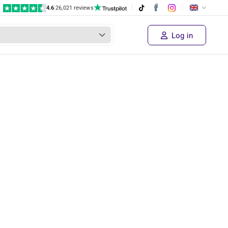
4.6
|
26,021 reviews
Log in