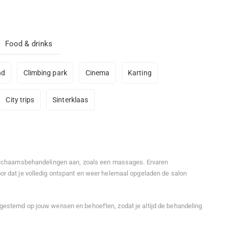
Food & drinks
nd
Climbing park
Cinema
Karting
City trips
Sinterklaas
 lichaamsbehandelingen aan, zoals een massages. Ervaren
or dat je volledig ontspant en weer helemaal opgeladen de salon
gestemd op jouw wensen en behoeften, zodat je altijd de behandeling