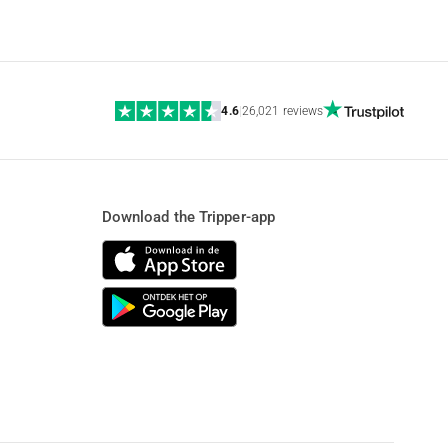
4.6
|
26,021 reviews
Download the Tripper-app