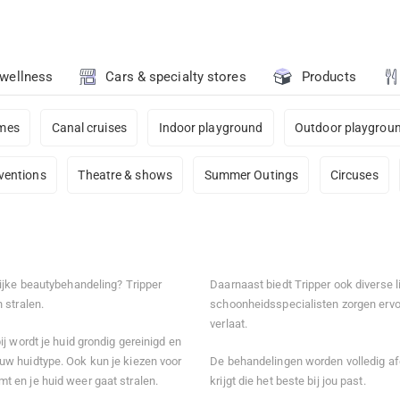
 wellness
Cars & specialty stores
Products
ames
Canal cruises
Indoor playground
Outdoor playgrou
ventions
Theatre & shows
Summer Outings
Circuses
ijke beautybehandeling? Tripper
Daarnaast biedt Tripper ook diverse
 stralen.
schoonheidsspecialisten zorgen ervo
verlaat.
j wordt je huid grondig gereinigd en
uw huidtype. Ook kun je kiezen voor
De behandelingen worden volledig af
 en je huid weer gaat stralen.
krijgt die het beste bij jou past.