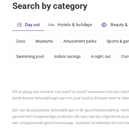
Search by category
Day out
Hotels & holidays
Beauty &
Zoos
Museums
Amusement parks
Sports & g
Swimming pool
Indoor outings
A night out
Con
Wil je graag een moment voor jezelf en jezelf verwennen met een heerl
biedt diverse behandelingen aan om jouw huid en lichaam weer te laten
Een van de populairste behandelingen is de gezichtsbehandeling. Hierbi
gevoed met hoogwaardige producten die speciaal zijn afgestemd op jo
een ontspannende gezichtsmassage, waardoor je helemaal tot rust komt