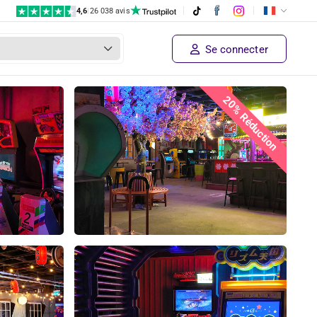
4,6
|
26 038 avis
Se connecter
20% Réduction