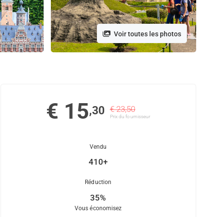
Voir toutes les photos
€ 15
,30
€ 23,50
Prix ​​du fournisseur
Vendu
410+
Réduction
35%
Vous économisez