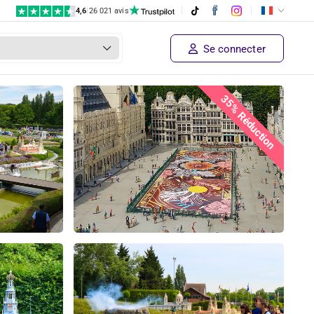
4,6
|
26 021 avis
Se connecter
35% Réduction