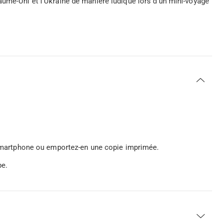
aume-Uni et l'Ukraine de manière ludique lors d'un mini-voyage
e smartphone ou emportez-en une copie imprimée.
pe.