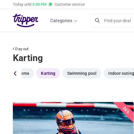
Today until
5:00 PM
Customer service
Categories
Find your deal
Day out
Karting
rk
Cinema
Karting
Swimming pool
Indoor outin
26%