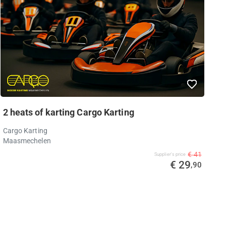
2 heats of karting Cargo Karting
Cargo Karting
Maasmechelen
€ 41
Supplier's price
€ 29
,90