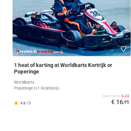
1 heat of karting at Worldkarts Kortrijk or
Poperinge
Worldkarts
Poperinge (+1 locations)
€ 23
Supplier's price
€ 16
,95
4.8 / 5