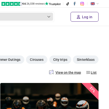
4.6
|
26,038 reviews
Log in
mer Outings
Circuses
City trips
Sinterklaas
View on the map
List
27%