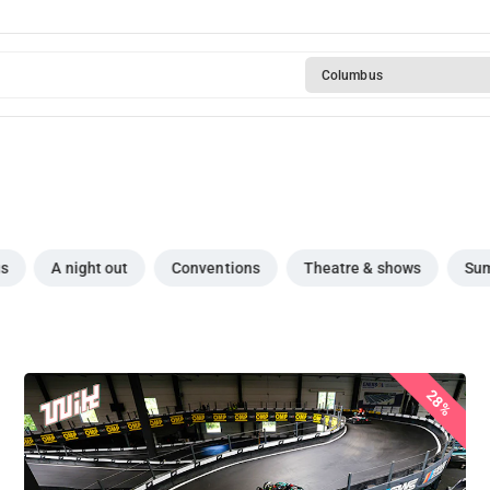
Columbus
gs
A night out
Conventions
Theatre & shows
Sum
28%