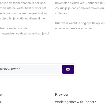
ht van de topkartbanen in het land,
Bovendien bieden veel kartbanen in N
rgewinterde karter bent of voor het
Zo kun je je dag compleet maken en e
er tal van kartbanen die geschikt zijn
collega's.
ircuits, je vindt het allemaal hier.
Dus waar wacht je nog op? Bekijk onz
oldoen aan de hoogste
uitje vol adrenaline en actie!
 Integendeel, op deze banen kun je vol
our newsletter
er
Provider
r
Work together with Tripper?