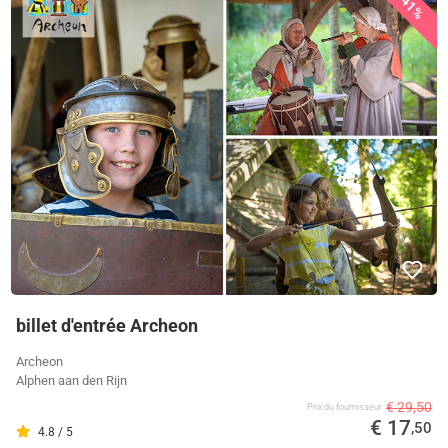
41%
billet d'entrée Archeon
Archeon
Alphen aan den Rijn
€ 29,50
Prix ​​du fournisseur
€ 17
,50
4.8 / 5