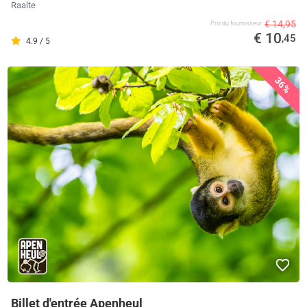
Raalte
€ 14,95
Prix ​​du fournisseur
€ 10
,45
4.9 / 5
36%
Billet d'entrée Apenheul