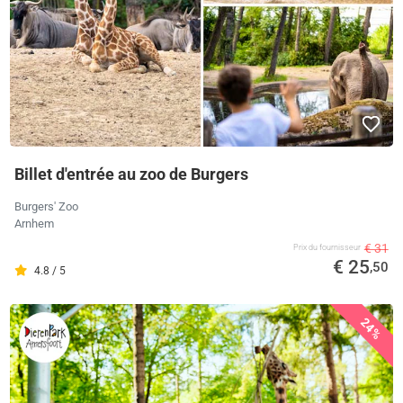
Billet d'entrée au zoo de Burgers
Burgers' Zoo
Arnhem
€ 31
Prix ​​du fournisseur
€ 25
,50
4.8 / 5
24%