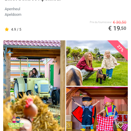
Apenheul
Apeldoorn
€ 30,50
Prix ​​du fournisseur
€ 19
,50
4.9 / 5
27%