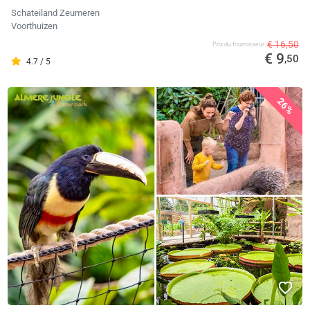
Schateiland Zeumeren
Voorthuizen
€ 16,50
Prix ​​du fournisseur
€ 9
,50
4.7 / 5
26%