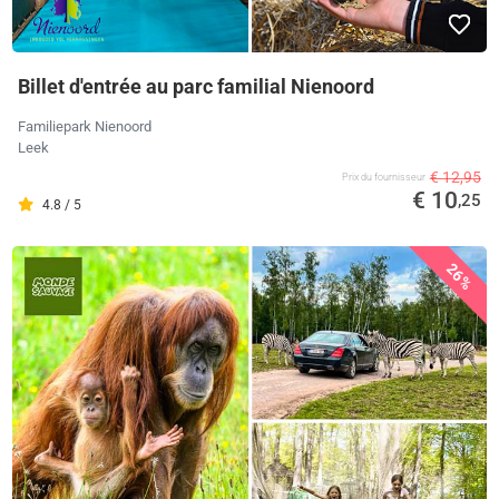
Billet d'entrée au parc familial Nienoord
Familiepark Nienoord
Leek
€ 12,95
Prix ​​du fournisseur
€ 10
,25
4.8 / 5
26%