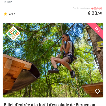
Ruurlo
€ 27,50
Prix ​​du fournisseur
€ 23
,50
4.9 / 5
15%
Billet d'entrée à la forêt d'escalade de Bergen op