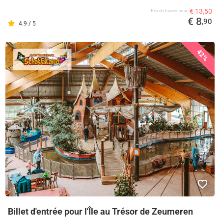
€ 13,50
Prix ​​du fournisseur
€ 8
,90
4.9 / 5
42%
Billet d'entrée pour l'Île au Trésor de Zeumeren