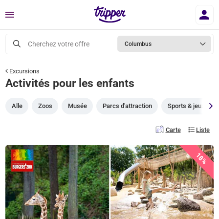
Menu
Cherchez votre offre
Columbus
Excursions
Activités pour les enfants
Alle
Zoos
Musée
Parcs d'attraction
Sports & jeux
Carte
Liste
18%