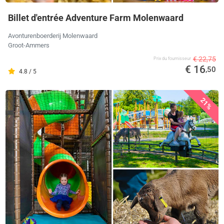
Billet d'entrée Adventure Farm Molenwaard
Avonturenboerderij Molenwaard
Groot-Ammers
€ 22,75
Prix ​​du fournisseur
€ 16
,50
4.8 / 5
21%