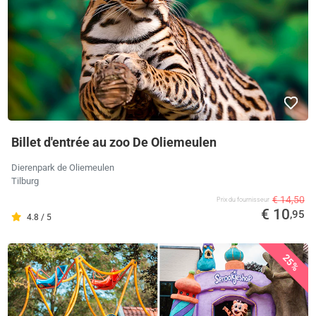
Billet d'entrée au zoo De Oliemeulen
Dierenpark de Oliemeulen
Tilburg
€ 14,50
Prix ​​du fournisseur
€ 10
,95
4.8 / 5
25%