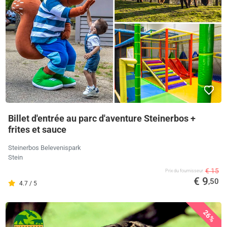
Billet d'entrée au parc d'aventure Steinerbos +
frites et sauce
Steinerbos Belevenispark
Stein
€ 15
Prix ​​du fournisseur
€ 9
,50
4.7 / 5
26%