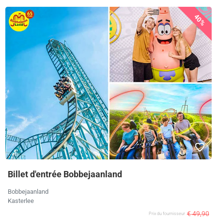
40%
Billet d'entrée Bobbejaanland
Bobbejaanland
Kasterlee
€ 49,90
Prix ​​du fournisseur