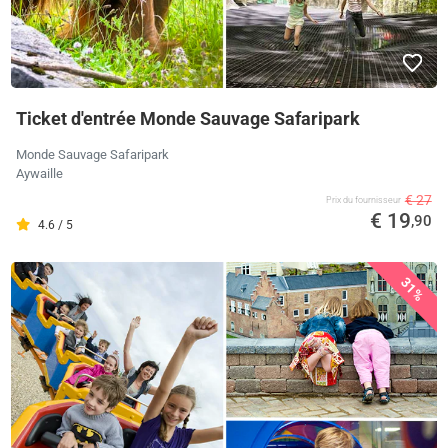
Ticket d'entrée Monde Sauvage Safaripark
Monde Sauvage Safaripark
Aywaille
€ 27
Prix ​​du fournisseur
€ 19
,90
4.6 / 5
31%