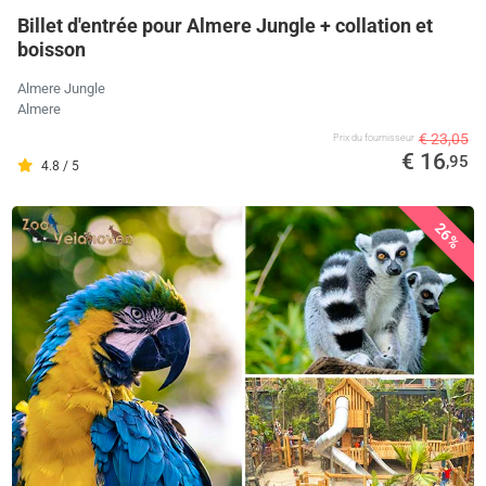
Billet d'entrée pour Almere Jungle + collation et
boisson
Almere Jungle
Almere
€ 23,05
Prix ​​du fournisseur
€ 16
,95
4.8 / 5
26%