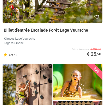
Billet d'entrée Escalade Forêt Lage Vuursche
Klimbos Lage Vuursche
Lage Vuursche
€ 29,50
Prix ​​du fournisseur
€ 25
,50
4.9 / 5
20%