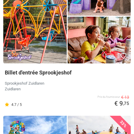
Billet d'entrée Sprookjeshof
Sprookjeshof Zuidlaren
Zuidlaren
€ 13
Prix ​​du fournisseur
€ 9
,75
4.7 / 5
33%