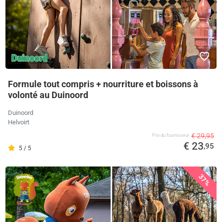
Formule tout compris + nourriture et boissons à
volonté au Duinoord
Duinoord
Helvoirt
€ 29,95
Prix ​​du fournisseur
€ 23
,95
5 / 5
37%