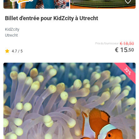
Billet d'entrée pour KidZcity à Utrecht
KidZcity
Utrecht
€ 18,50
Prix ​​du fournisseur
€ 15
,50
4.7 / 5
32%