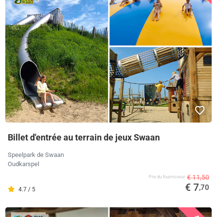
Billet d'entrée au terrain de jeux Swaan
Speelpark de Swaan
Oudkarspel
€ 11,50
Prix ​​du fournisseur
€ 7
,70
4.7 / 5