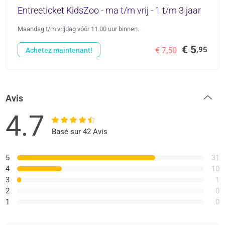
Entreeticket KidsZoo - ma t/m vrij - 1 t/m 3 jaar
Maandag t/m vrijdag vóór 11.00 uur binnen.
€ 5
,95
€ 7,50
Achetez maintenant!
Avis
4.7
Basé sur 42 Avis
5
31
4
10
3
1
2
0
1
0