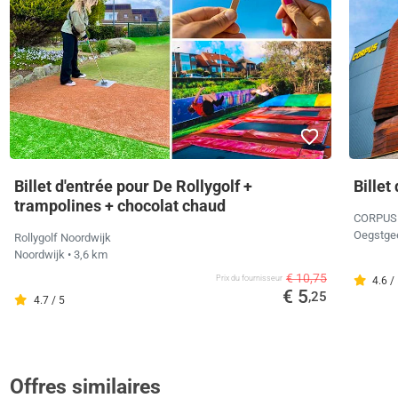
Billet d'entrée pour De Rollygolf +
Bille
trampolines + chocolat chaud
CORPUS
Oegstge
Rollygolf Noordwijk
Noordwijk
• 3,6 km
€ 10,75
Prix ​​du fournisseur
4.6 /
€ 5
,25
4.7 / 5
Offres similaires