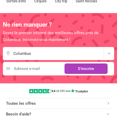
Sorties d'été
Cirques
City trip
Saint-Nicolas
Ne rien manquer ?
Soyez le premier informé des meilleures offres près de
Columbus. Inscrivez-vous maintenant !
Columbus
S'inscrire
4,6
|
26 035 avis
Toutes les offres
Besoin d'aide?