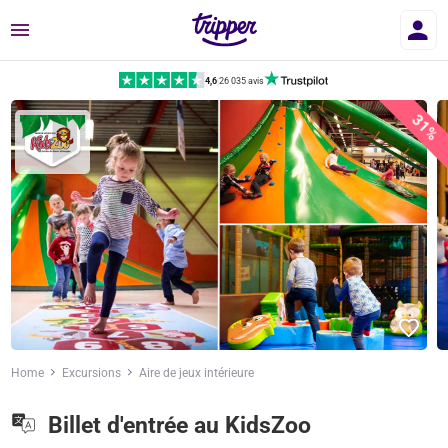
Menu
4,6
|
26 035 avis
31%
Home
Excursions
Aire de jeux intérieure
Billet d'entrée au KidsZoo