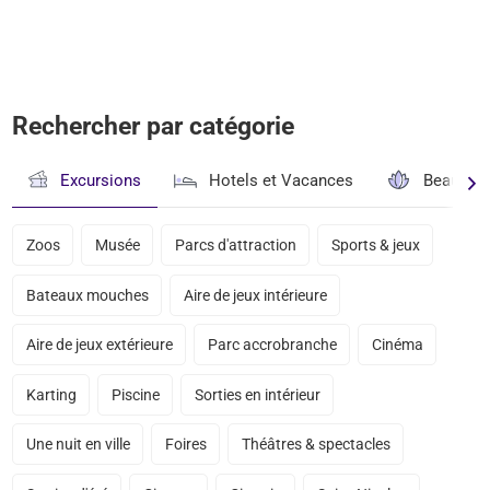
Rechercher par catégorie
Excursions
Hotels et Vacances
Beauté & 
Zoos
Musée
Parcs d'attraction
Sports & jeux
Bateaux mouches
Aire de jeux intérieure
Aire de jeux extérieure
Parc accrobranche
Cinéma
Karting
Piscine
Sorties en intérieur
Une nuit en ville
Foires
Théâtres & spectacles