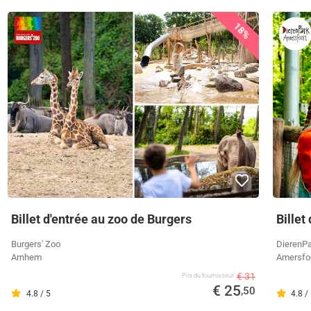
18%
Billet d'entrée au zoo de Burgers
Billet
Burgers' Zoo
DierenPa
Arnhem
Amersfo
€ 31
Prix ​​du fournisseur
€ 25
,50
4.8 / 5
4.8 /