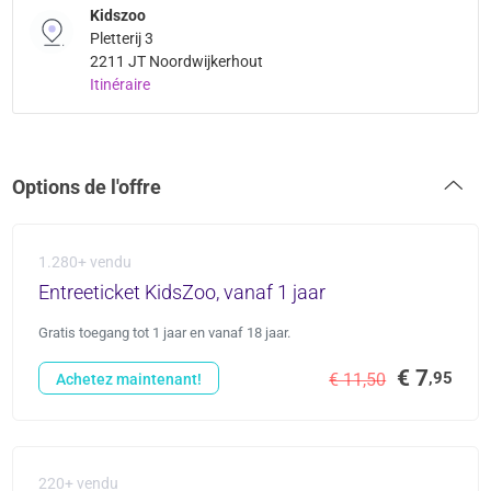
Kidszoo
Pletterij 3
2211 JT Noordwijkerhout
Itinéraire
Options de l'offre
1.280+ vendu
Entreeticket KidsZoo, vanaf 1 jaar
Gratis toegang tot 1 jaar en vanaf 18 jaar.
€ 7
,95
€ 11,50
Achetez maintenant!
220+ vendu