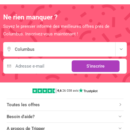
Ne rien manquer ?
Soyez le premier informé des meilleures offres près de
Columbus. Inscrivez-vous maintenant !
Columbus
S'inscrire
4,6
|
26 038 avis
Toutes les offres
Besoin d'aide?
A propos de Tripper