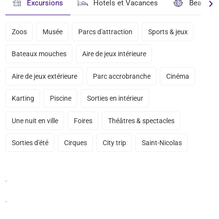
Excursions
Hotels et Vacances
Beauté & 
Zoos
Musée
Parcs d'attraction
Sports & jeux
Bateaux mouches
Aire de jeux intérieure
Aire de jeux extérieure
Parc accrobranche
Cinéma
Karting
Piscine
Sorties en intérieur
Une nuit en ville
Foires
Théâtres & spectacles
Sorties d'été
Cirques
City trip
Saint-Nicolas
-
-