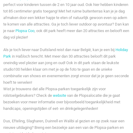
perfect voor kinderen tussen de 2 en 10 jaar oud. Ook hier hebben kinderen
tot 85 centimeter gratis toegang! Met het ruime buitenterras kan je je dag
afmaken door een lekker hapje te eten of natuurlijk gewoon even op adem
te komen van alle attracties. Ga je toch liever outdoor op avontuur? Dan kan
je naar
Plopsa Coo
, ook dit park heeft meer dan 20 attracties en belooft een
dag vol plezier!
Als je toch liever naar Duitsland reist dan naar België, kan je een bij
Holiday
Park
in Haßloch terecht. Met meer dan 30 attracties belooft dit park
oneindig veel plezier aan jong en oud! Ook in dit park staan de leukste
studio100 helden klaar om met je op de foto te gaan en de unieke
combinatie van shows en evenementen zorgt ervoor dat je je geen seconde
hoeft te vervelen!
Wist je trouwens dat alle Plopsa-parken toegankelijk zijn voor
rolstoelgebruikers? Check de
website
van de Plopsalocatie die je gaat
bezoeken voor meer informatie over bijvoorbeeld toegankelijkheid met
handicaps, openingstijden of eet- en drinkgelegenheden!
Dus, Efteling, Slagharen, Duinrell en Walibi al gezien en op zoek naar een
nieuwe uitdaging? Breng een bezoekje aan een van de Plopsa-parken en