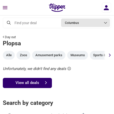
Menu
Find your deal
Columbus
Day out
Plopsa
Alle
Zoos
Amusement parks
Museums
Sports & gam
Unfortunately, we didn't find any deals
☹️
View all deals
Search by category