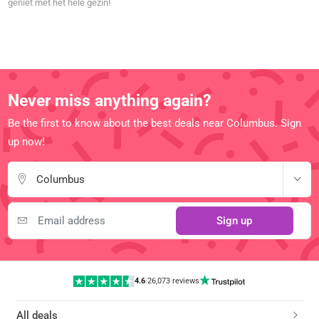
geniet met het hele gezin!
Never miss anything again?
Be the first to know about the best deals near Columbus. Sign
up now!
Columbus
Sign up
4.6
|
26,073 reviews
All deals