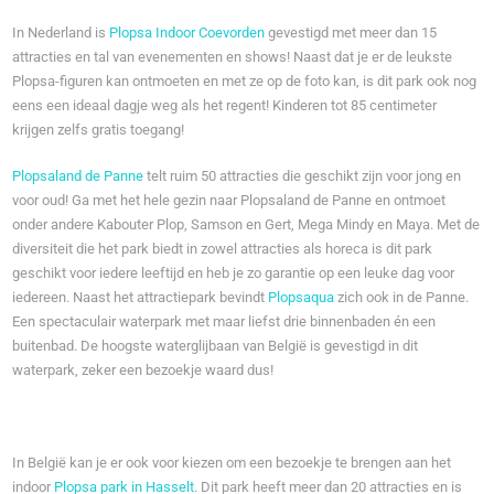
In Nederland is
Plopsa Indoor Coevorden
gevestigd met meer dan 15
attracties en tal van evenementen en shows! Naast dat je er de leukste
Plopsa-figuren kan ontmoeten en met ze op de foto kan, is dit park ook nog
eens een ideaal dagje weg als het regent! Kinderen tot 85 centimeter
krijgen zelfs gratis toegang!
Plopsaland de Panne
telt ruim 50 attracties die geschikt zijn voor jong en
voor oud! Ga met het hele gezin naar Plopsaland de Panne en ontmoet
onder andere Kabouter Plop, Samson en Gert, Mega Mindy en Maya. Met de
diversiteit die het park biedt in zowel attracties als horeca is dit park
geschikt voor iedere leeftijd en heb je zo garantie op een leuke dag voor
iedereen. Naast het attractiepark bevindt
Plopsaqua
zich ook in de Panne.
Een spectaculair waterpark met maar liefst drie binnenbaden én een
buitenbad. De hoogste waterglijbaan van België is gevestigd in dit
waterpark, zeker een bezoekje waard dus!
In België kan je er ook voor kiezen om een bezoekje te brengen aan het
indoor
Plopsa park in Hasselt.
Dit park heeft meer dan 20 attracties en is