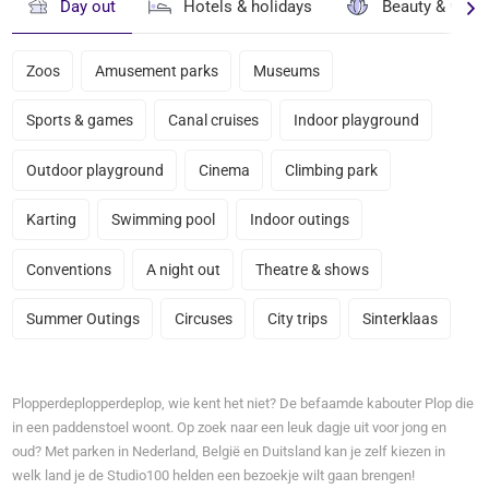
Day out
Hotels & holidays
Beauty & well
Zoos
Amusement parks
Museums
Sports & games
Canal cruises
Indoor playground
Outdoor playground
Cinema
Climbing park
Karting
Swimming pool
Indoor outings
Conventions
A night out
Theatre & shows
Summer Outings
Circuses
City trips
Sinterklaas
Plopperdeplopperdeplop, wie kent het niet? De befaamde kabouter Plop die
in een paddenstoel woont. Op zoek naar een leuk dagje uit voor jong en
oud? Met parken in Nederland, België en Duitsland kan je zelf kiezen in
welk land je de Studio100 helden een bezoekje wilt gaan brengen!