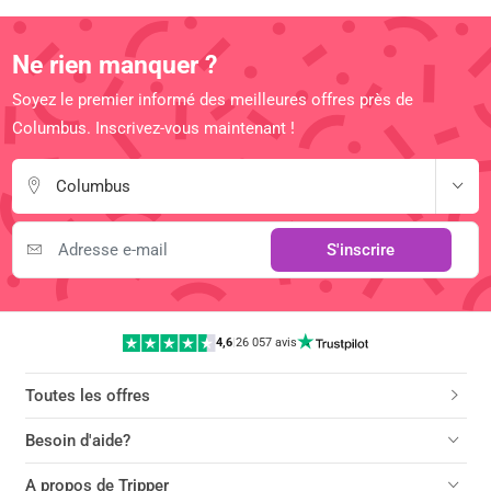
Ne rien manquer ?
Soyez le premier informé des meilleures offres près de
Columbus. Inscrivez-vous maintenant !
Columbus
S'inscrire
4,6
|
26 057 avis
Toutes les offres
Besoin d'aide?
A propos de Tripper