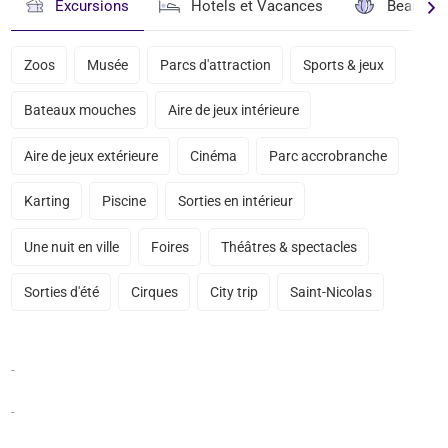
Excursions
Hotels et Vacances
Beauté & 
Zoos
Musée
Parcs d'attraction
Sports & jeux
Bateaux mouches
Aire de jeux intérieure
Aire de jeux extérieure
Cinéma
Parc accrobranche
Karting
Piscine
Sorties en intérieur
Une nuit en ville
Foires
Théâtres & spectacles
Sorties d'été
Cirques
City trip
Saint-Nicolas
-
-