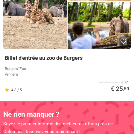
Billet d'entrée au zoo de Burgers
Burgers' Zoo
Arnhem
€ 31
Prix ​​du fournisseur
€ 25
,50
4.8 / 5
Ne rien manquer ?
Soyez le premier informé des meilleures offres près de
Columbus. Inscrivez-vous maintenant !