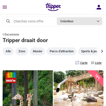
Menu
Cherchez votre offre
Columbus
Excursions
Tripper draait door
Alle
Zoos
Musée
Parcs d'attraction
Sports & jeux
Carte
Liste
18%