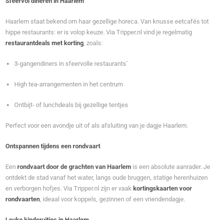
Sfeervol dineren in Haarlem
Haarlem staat bekend om haar gezellige horeca. Van knusse eetcafés tot
hippe restaurants: er is volop keuze. Via Tripper.nl vind je regelmatig
restaurantdeals met korting
, zoals:
3-gangendiners in sfeervolle restaurants`
High tea-arrangementen in het centrum
Ontbijt- of lunchdeals bij gezellige tentjes
Perfect voor een avondje uit of als afsluiting van je dagje Haarlem.
Ontspannen tijdens een rondvaart
Een
rondvaart door de grachten van Haarlem
is een absolute aanrader. Je
ontdekt de stad vanaf het water, langs oude bruggen, statige herenhuizen
en verborgen hofjes. Via Tripper.nl zijn er vaak
kortingskaarten voor
rondvaarten
, ideaal voor koppels, gezinnen of een vriendendagje.
Leuke kinderuitjes in Haarlem