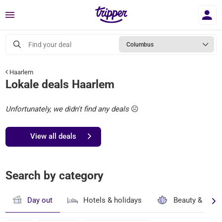
Menu
Find your deal
Columbus
Haarlem
Lokale deals Haarlem
Unfortunately, we didn't find any deals
☹️
View all deals
Search by category
Day out
Hotels & holidays
Beauty & well