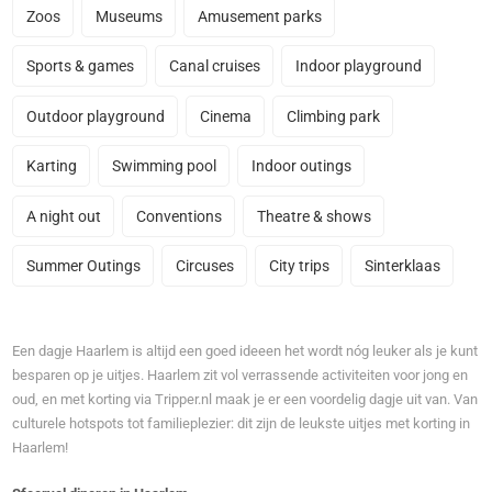
Zoos
Museums
Amusement parks
Sports & games
Canal cruises
Indoor playground
Outdoor playground
Cinema
Climbing park
Karting
Swimming pool
Indoor outings
A night out
Conventions
Theatre & shows
Summer Outings
Circuses
City trips
Sinterklaas
Een dagje Haarlem is altijd een goed ideeen het wordt nóg leuker als je kunt
besparen op je uitjes. Haarlem zit vol verrassende activiteiten voor jong en
oud, en met korting via Tripper.nl maak je er een voordelig dagje uit van. Van
culturele hotspots tot familieplezier: dit zijn de leukste uitjes met korting in
Haarlem!