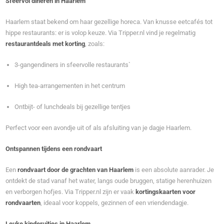
Sfeervol dineren in Haarlem
Haarlem staat bekend om haar gezellige horeca. Van knusse eetcafés tot
hippe restaurants: er is volop keuze. Via Tripper.nl vind je regelmatig
restaurantdeals met korting
, zoals:
3-gangendiners in sfeervolle restaurants`
High tea-arrangementen in het centrum
Ontbijt- of lunchdeals bij gezellige tentjes
Perfect voor een avondje uit of als afsluiting van je dagje Haarlem.
Ontspannen tijdens een rondvaart
Een
rondvaart door de grachten van Haarlem
is een absolute aanrader. Je
ontdekt de stad vanaf het water, langs oude bruggen, statige herenhuizen
en verborgen hofjes. Via Tripper.nl zijn er vaak
kortingskaarten voor
rondvaarten
, ideaal voor koppels, gezinnen of een vriendendagje.
Leuke kinderuitjes in Haarlem