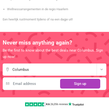
Wellnessarrangementen in de regio Haarlem
Een heerlijk rustmoment tijdens of na een dagje uit!
Never miss anything again?
Be the first to know about the best deals near Columbus. Sign
up now!
Columbus
Sign up
4.6
|
26,056 reviews