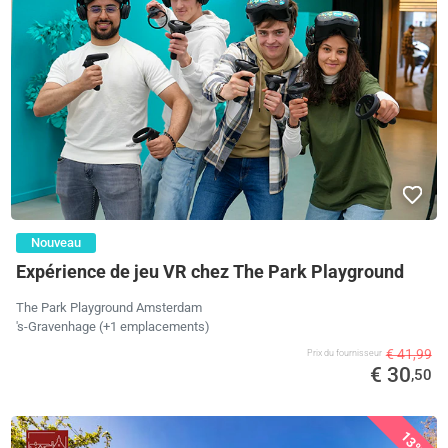
Nouveau
Expérience de jeu VR chez The Park Playground
The Park Playground Amsterdam
's-Gravenhage (+1 emplacements)
€ 41,99
Prix ​​du fournisseur
€ 30
,50
13%