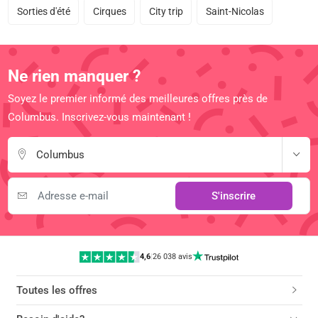
Sorties d'été
Cirques
City trip
Saint-Nicolas
Ne rien manquer ?
Soyez le premier informé des meilleures offres près de
Columbus. Inscrivez-vous maintenant !
Columbus
S'inscrire
4,6
|
26 038 avis
Toutes les offres