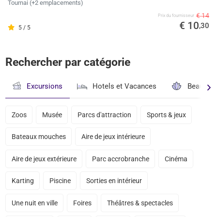
Tournai (+2 emplacements)
€ 14
Prix ​​du fournisseur
€ 10
,30
5 / 5
Rechercher par catégorie
Excursions
Hotels et Vacances
Beauté & 
Zoos
Musée
Parcs d'attraction
Sports & jeux
Bateaux mouches
Aire de jeux intérieure
Aire de jeux extérieure
Parc accrobranche
Cinéma
Karting
Piscine
Sorties en intérieur
Une nuit en ville
Foires
Théâtres & spectacles