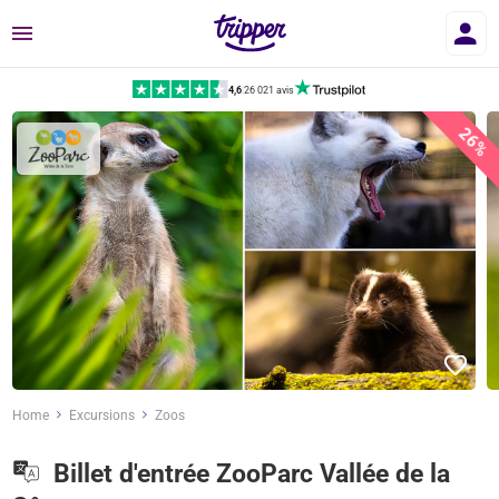
Menu
4,6
|
26 021 avis
26%
Home
Excursions
Zoos
Billet d'entrée ZooParc Vallée de la