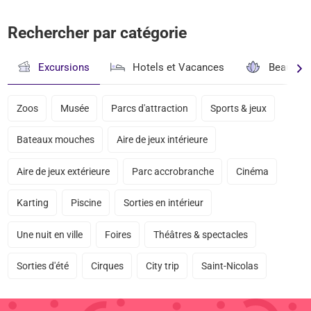
Rechercher par catégorie
Excursions
Hotels et Vacances
Beauté & 
Zoos
Musée
Parcs d'attraction
Sports & jeux
Bateaux mouches
Aire de jeux intérieure
Aire de jeux extérieure
Parc accrobranche
Cinéma
Karting
Piscine
Sorties en intérieur
Une nuit en ville
Foires
Théâtres & spectacles
Sorties d'été
Cirques
City trip
Saint-Nicolas