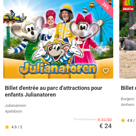
26%
Billet d'entrée au parc d'attractions pour
Billet
enfants Julianatoren
Burgers'
Arnhem
Julianatoren
Apeldoorn
€ 32,50
Prix ​​du fournisseur
4.8 /
€ 24
4.9 / 5