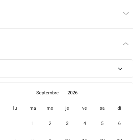
Septembre
2026
lu
ma
me
je
ve
sa
di
1
2
3
4
5
6