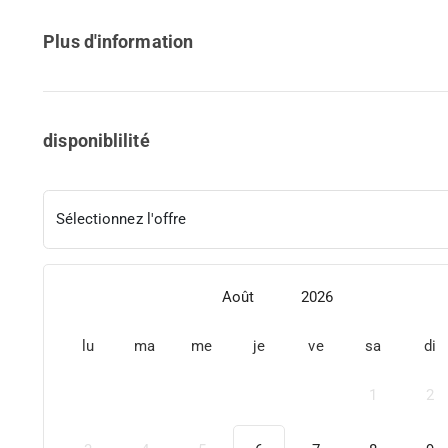
Plus d'information
disponiblilité
Sélectionnez l'offre
Août
2026
lu
ma
me
je
ve
sa
di
1
2