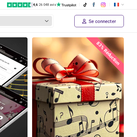
4,6
|
26 048 avis
Se connecter
83% Réduction