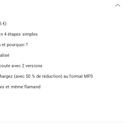
5 €)
en 4 étapes simples
 et pourquoi ?
alisé
écoute avec 2 versions
échargez (avec 50 % de réduction) au format MP3
çais et même flamand