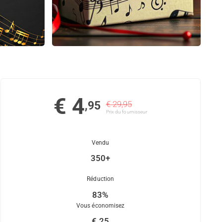
€ 4
,95
€ 29,95
Prix ​​du fournisseur
Vendu
350+
Réduction
83%
Vous économisez
€ 25