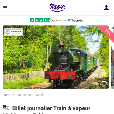
Menu
4,6
|
26 032 avis
25%
Home
Excursions
Musée
Billet journalier Train à vapeur