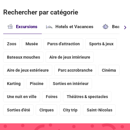
Rechercher par catégorie
Excursions
Hotels et Vacances
Beauté &
Zoos
Musée
Parcs d'attraction
Sports & jeux
Bateaux mouches
Aire de jeux intérieure
Aire de jeux extérieure
Parc accrobranche
Cinéma
Karting
Piscine
Sorties en intérieur
Une nuit en ville
Foires
Théâtres & spectacles
Sorties d'été
Cirques
City trip
Saint-Nicolas