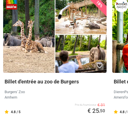
18%
Billet d'entrée au zoo de Burgers
Billet
Burgers' Zoo
DierenPa
Arnhem
Amersfo
€ 31
Prix ​​du fournisseur
€ 25
,50
4.8 / 5
4.8 /