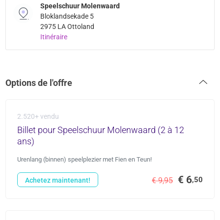
Speelschuur Molenwaard
Bloklandsekade 5
2975 LA Ottoland
Itinéraire
Options de l'offre
2.520+ vendu
Billet pour Speelschuur Molenwaard (2 à 12
ans)
Urenlang (binnen) speelplezier met Fien en Teun!
€ 6
,50
€ 9,95
Achetez maintenant!