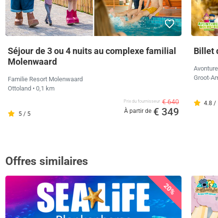
Séjour de 3 ou 4 nuits au complexe familial
Bille
Molenwaard
Avonture
Groot-
Familie Resort Molenwaard
Ottoland
• 0,1 km
€ 640
Prix ​​du fournisseur
4.8 /
€ 349
À partir de
5 / 5
Offres similaires
20%