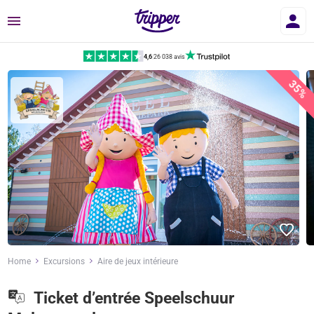
Menu
4,6
|
26 038 avis
35%
Home
Excursions
Aire de jeux intérieure
Ticket d’entrée Speelschuur