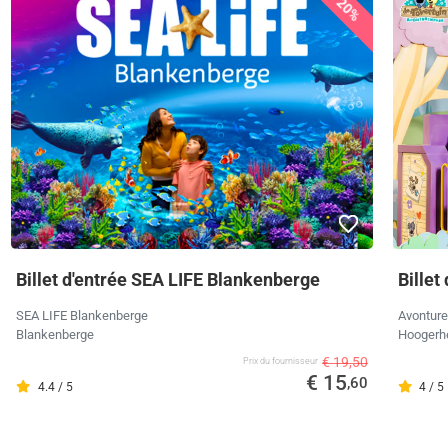
20%
Billet d'entrée SEA LIFE Blankenberge
Billet
SEA LIFE Blankenberge
Avonture
Blankenberge
Hoogerh
€ 19,50
Prix ​​du fournisseur
€ 15
,60
4.4 / 5
4 / 5