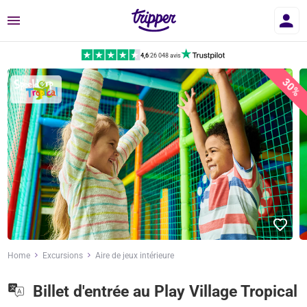
Menu
4,6
|
26 048 avis
30%
Home
Excursions
Aire de jeux intérieure
Billet d'entrée au Play Village Tropical