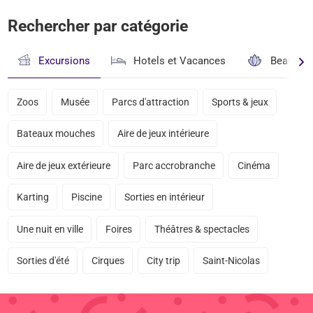
Rechercher par catégorie
Excursions
Hotels et Vacances
Beauté & 
Zoos
Musée
Parcs d'attraction
Sports & jeux
Bateaux mouches
Aire de jeux intérieure
Aire de jeux extérieure
Parc accrobranche
Cinéma
Karting
Piscine
Sorties en intérieur
Une nuit en ville
Foires
Théâtres & spectacles
Sorties d'été
Cirques
City trip
Saint-Nicolas