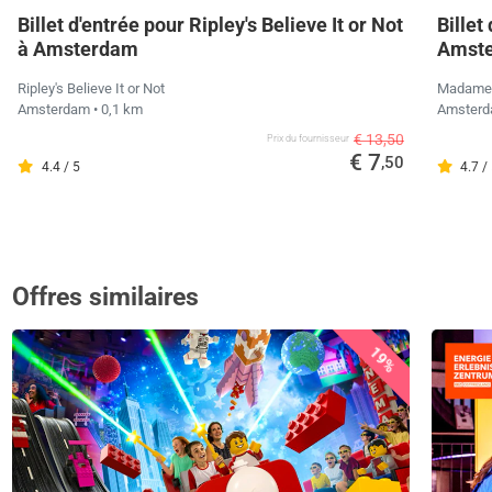
Billet d'entrée pour Ripley's Believe It or Not
Bille
à Amsterdam
Amst
Ripley's Believe It or Not
Madame
Amsterdam
• 0,1 km
Amster
€ 13,50
Prix ​​du fournisseur
€ 7
,50
4.4 / 5
4.7 /
Offres similaires
19%