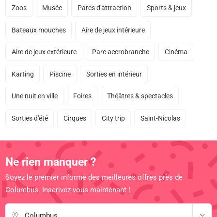
Zoos
Musée
Parcs d'attraction
Sports & jeux
Bateaux mouches
Aire de jeux intérieure
Aire de jeux extérieure
Parc accrobranche
Cinéma
Karting
Piscine
Sorties en intérieur
Une nuit en ville
Foires
Théâtres & spectacles
Sorties d'été
Cirques
City trip
Saint-Nicolas
Ne rien manquer ?
Soyez le premier informé des meilleures offres près de
Columbus. Inscrivez-vous maintenant !
Columbus