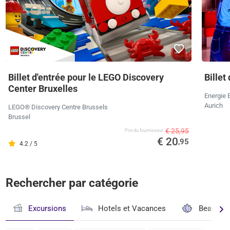
Billet d'entrée pour le LEGO Discovery
Billet
Center Bruxelles
Energie 
Aurich
LEGO® Discovery Centre Brussels
Brussel
€ 25,95
Prix ​​du fournisseur
€ 20
,95
4.2 / 5
Rechercher par catégorie
Excursions
Hotels et Vacances
Beauté & 