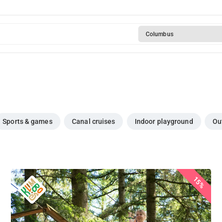
Columbus
Sports & games
Canal cruises
Indoor playground
Ou
15%