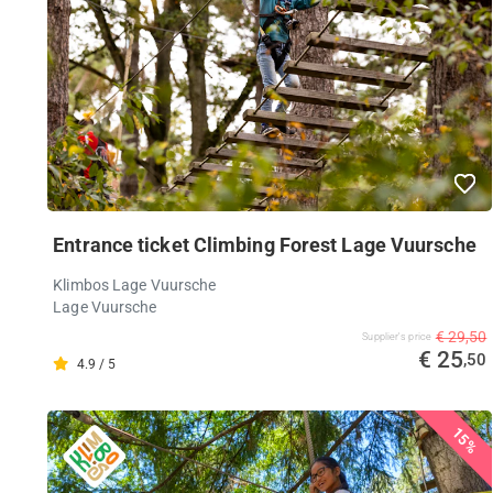
Entrance ticket Climbing Forest Lage Vuursche
Klimbos Lage Vuursche
Lage Vuursche
€ 29,50
Supplier's price
€ 25
,50
4.9 / 5
15%