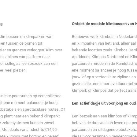
ng
Ontdek de mooiste klimbossen van 
e klimbossen en klimparken van
Benieuwd welk klimbos in Nederland h
rsen tussen de bomen tot
en klimparken van het land, allemaal 
zier en grenzen verleggen. Klim over
bekende locaties zoals Klimbos Gar
e ziplines van platform naar
Apeldoorn, Klimbos Dordrecht en Kli
e of collega’s: een bezoek aan een
parcoursen midden in de Randstad: ie
l veel plezier.
ene moment balanceer je hoog tusse
jouw lef op spectaculaire ziplines en
gezinsuitje, een stoer avontuur met v
klimpark of klimbos dat perfect aans
 unieke parcoursen op verschillende
 Het ene moment balanceer je hoog
Een actief dagje uit voor jong en oud
bstakels en spectaculaire routes. Of
eg plant naar een bekend klimpark:
Een bezoek aan een klimbos of klimpa
lige zekersystemen kunnen zowel
beleven de dag van hun leven op spec
e. Met deals vanaf slechts €14,95
parcoursen en uitdagende obstakels
iete klimbos met korting en beleef
ideaal voor gezinnen, vriendengroepen