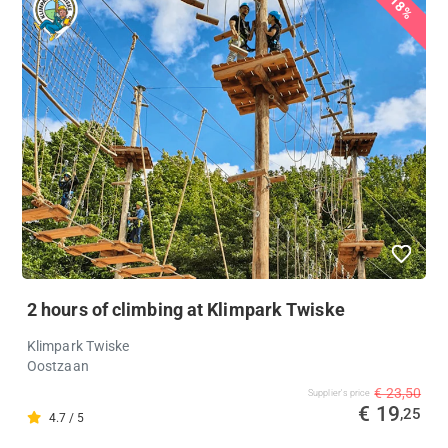
18%
2 hours of climbing at Klimpark Twiske
Klimpark Twiske
Oostzaan
€ 23,50
Supplier's price
€ 19
,25
4.7 / 5