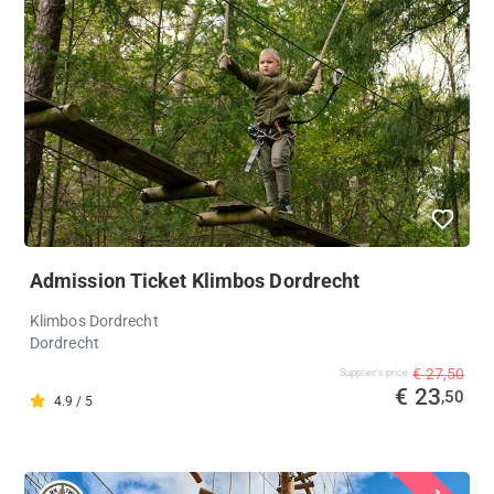
Admission Ticket Klimbos Dordrecht
Klimbos Dordrecht
Dordrecht
€ 27,50
Supplier's price
€ 23
,50
4.9 / 5