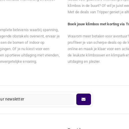
klimbos in de buurt? Of wil je juist
Met de deals van Tripper geniet je alt
Boek jouw klimbos met korting via T
omplete belevenis waarbij spanning,
agende obstakels overwint, ervaar je
Waarom meer betalen voor avontuur? 
ssen de bomen of indoor op
profiteer je van scherpe deals op de 
gingen. Of je nu kiest voor een
online en maak je klaar voor een acti
en sportieve uitdaging met vrienden,
de leukste klimbossen en klimparken 
vergetelijke ervaring.
uitdaging en plezier.
our newsletter