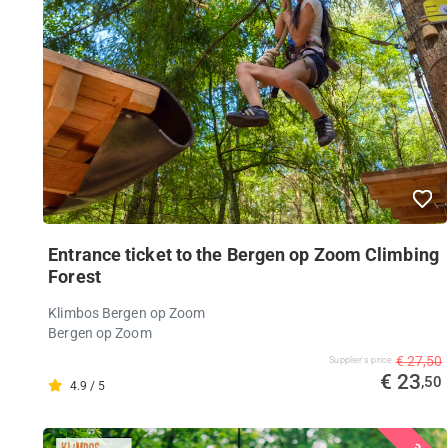
Entrance ticket to the Bergen op Zoom Climbing
Forest
Klimbos Bergen op Zoom
Bergen op Zoom
€ 27,50
Supplier's price
€ 23
,50
4.9 / 5