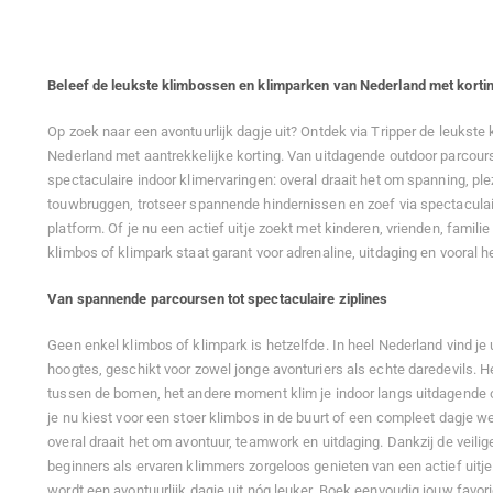
Beleef de leukste klimbossen en klimparken van Nederland met korti
Op zoek naar een avontuurlijk dagje uit? Ontdek via Tripper de leukst
Nederland met aantrekkelijke korting. Van uitdagende outdoor parcou
spectaculaire indoor klimervaringen: overal draait het om spanning, ple
touwbruggen, trotseer spannende hindernissen en zoef via spectaculair
platform. Of je nu een actief uitje zoekt met kinderen, vrienden, famili
klimbos of klimpark staat garant voor adrenaline, uitdaging en vooral hee
Van spannende parcoursen tot spectaculaire ziplines
Geen enkel klimbos of klimpark is hetzelfde. In heel Nederland vind je
hoogtes, geschikt voor zowel jonge avonturiers als echte daredevils.
tussen de bomen, het andere moment klim je indoor langs uitdagende o
je nu kiest voor een stoer klimbos in de buurt of een compleet dagje w
overal draait het om avontuur, teamwork en uitdaging. Dankzij de vei
beginners als ervaren klimmers zorgeloos genieten van een actief uitj
wordt een avontuurlijk dagje uit nóg leuker. Boek eenvoudig jouw favor