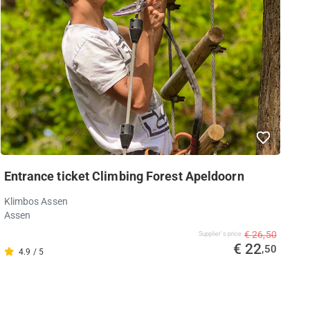
Entrance ticket Climbing Forest Apeldoorn
Klimbos Assen
Assen
€ 26,50
Supplier's price
€ 22
,50
4.9 / 5