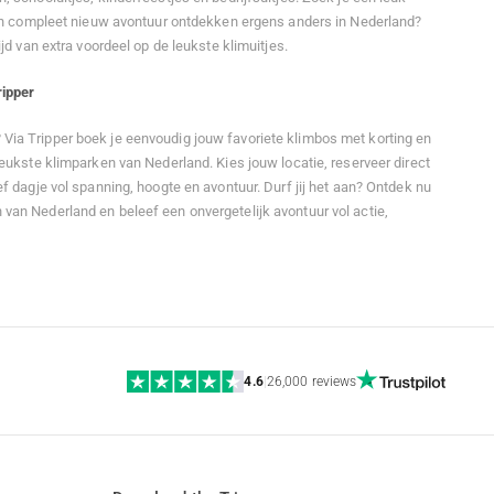
 een compleet nieuw avontuur ontdekken ergens anders in Nederland?
ijd van extra voordeel op de leukste klimuitjes.
ripper
Via Tripper boek je eenvoudig jouw favoriete klimbos met korting en
leukste klimparken van Nederland. Kies jouw locatie, reserveer direct
ef dagje vol spanning, hoogte en avontuur. Durf jij het aan? Ontdek nu
van Nederland en beleef een onvergetelijk avontuur vol actie,
4.6
|
26,000 reviews