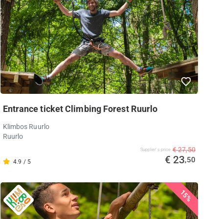
Entrance ticket Climbing Forest Ruurlo
Klimbos Ruurlo
Ruurlo
€ 27,50
Supplier's price
€ 23
,50
4.9 / 5
15%