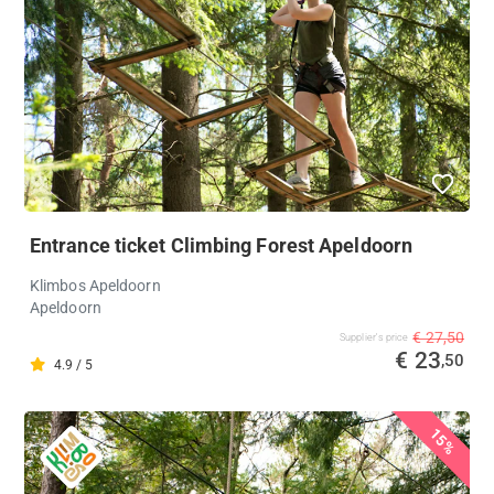
Entrance ticket Climbing Forest Apeldoorn
Klimbos Apeldoorn
Apeldoorn
€ 27,50
Supplier's price
€ 23
,50
4.9 / 5
15%