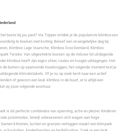
Nederland
et beste bij jou past? Via Tripper ontdek je de populairste klimbossen
voordelig te boeken met korting. Beleef een onvergetelijke dag bij
deren, Klimbos Lage Vuursche, Klimbos Gooi Eemland, Klimbos
mpark Twiske. Van uitgestrekte bossen op de Veluwe tot uitdagende
der klimbos heeft zijn eigen sfeer, routes en hoogte-uitdagingen. Het
n de bomen op spannende touwbruggen, het volgende moment test je
 uitdagende klimobstakels. Of je nu op zoek bent naar een actief
rienden of gewoon een leuk klimbos in de buurt, er is altijd een
luit op jouw volgende avontuur.
rk is dé perfecte combinatie van spanning, actie en plezier. Kinderen
iale juniorroutes, terwijl volwassenen zich wagen aan hoge
. Samen klimmen, lachen en grenzen verleggen maakt een klimpark
, schooluitjes, kinderfeestjes en bedrijfsuitjes. Zoek je een leuk