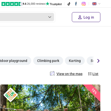
4.6
|
26,000 reviews
Log in
tdoor playground
Climbing park
Karting
Swimming p
View on the map
List
15%