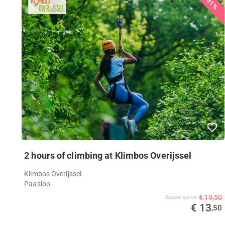
31%
2 hours of climbing at Klimbos Overijssel
Klimbos Overijssel
Paasloo
€ 19,50
Supplier's price
€ 13
,50