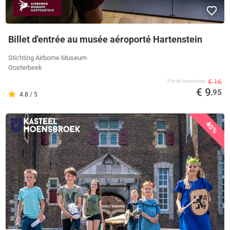
Billet d'entrée au musée aéroporté Hartenstein
Stichting Airborne Museum
Oosterbeek
€ 16
Prix ​​du fournisseur
€ 9
,95
4.8 / 5
40%