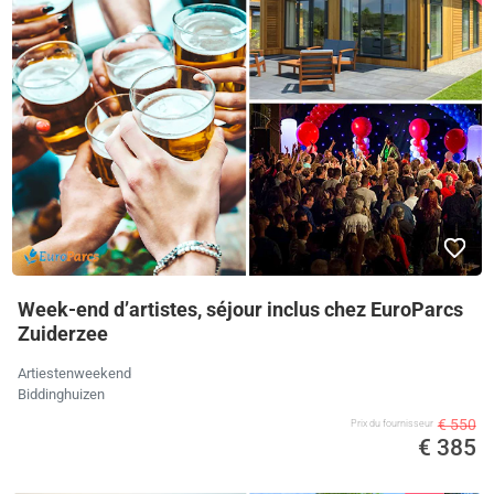
Week-end d’artistes, séjour inclus chez EuroParcs
Zuiderzee
Artiestenweekend
Biddinghuizen
€ 550
Prix ​​du fournisseur
€ 385