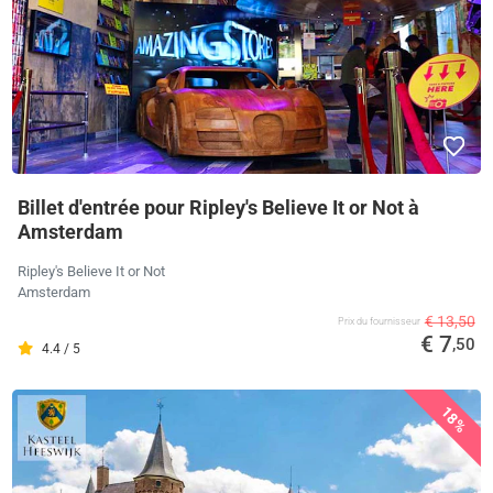
Billet d'entrée pour Ripley's Believe It or Not à
Amsterdam
Ripley's Believe It or Not
Amsterdam
€ 13,50
Prix ​​du fournisseur
€ 7
,50
4.4 / 5
18%