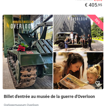
€ 405
,95
20%
Billet d'entrée au musée de la guerre d'Overloon
Oorlogsmuseum Overloon