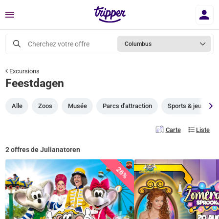
Menu
Cherchez votre offre
Columbus
Excursions
Feestdagen
Alle
Zoos
Musée
Parcs d'attraction
Sports & jeux
Carte
Liste
2 offres de Julianatoren
26%