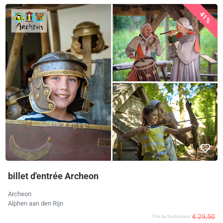
41%
billet d'entrée Archeon
Archeon
Alphen aan den Rijn
€ 29,50
Prix ​​du fournisseur