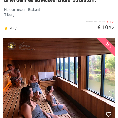
Billet d'entrée au Musée naturel du Brabant
Natuurmuseum Brabant
Tilburg
€ 17
Prix ​​du fournisseur
€ 10
,95
4.8 / 5
30%