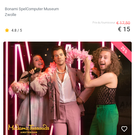
Bonami SpelComputer Museum
Zwolle
€ 17,50
Prix ​​du fournisseur
€ 15
4.8 / 5
25%