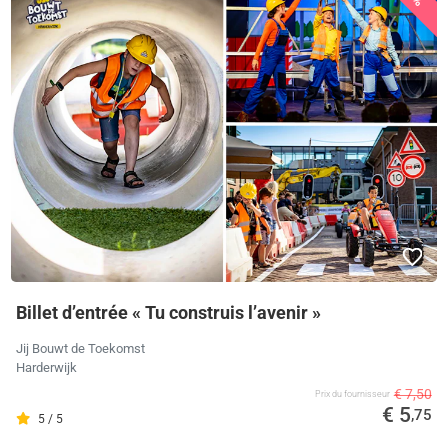
Billet d’entrée « Tu construis l’avenir »
Jij Bouwt de Toekomst
Harderwijk
€ 7,50
Prix ​​du fournisseur
€ 5
,75
5 / 5