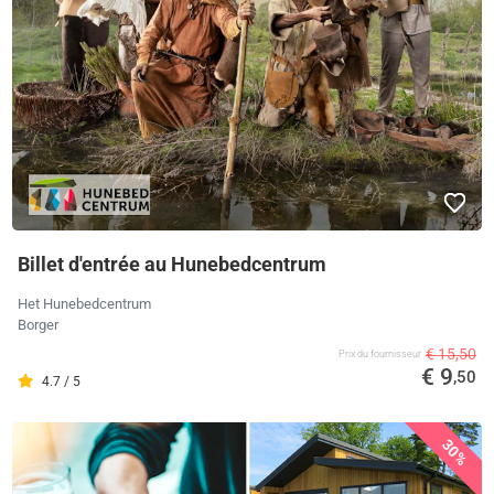
Billet d'entrée au Hunebedcentrum
Het Hunebedcentrum
Borger
€ 15,50
Prix ​​du fournisseur
€ 9
,50
4.7 / 5
30%