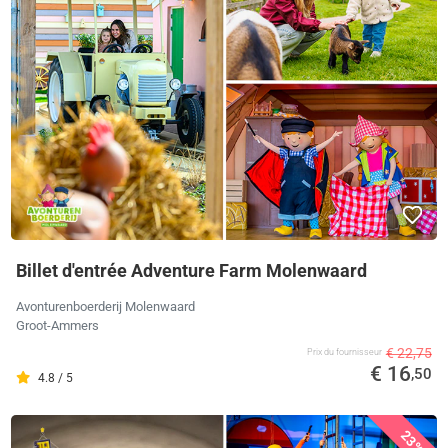
Billet d'entrée Adventure Farm Molenwaard
Avonturenboerderij Molenwaard
Groot-Ammers
€ 22,75
Prix ​​du fournisseur
€ 16
,50
4.8 / 5
23%