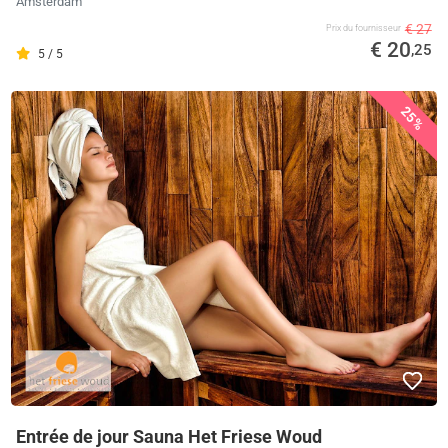
Amsterdam
€ 27
Prix ​​du fournisseur
€ 20
,25
5 / 5
25%
Entrée de jour Sauna Het Friese Woud