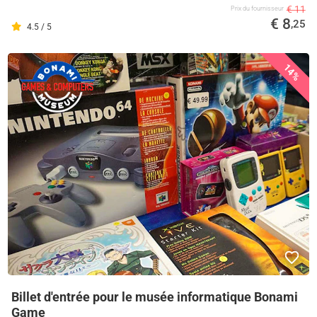
€ 11
Prix ​​du fournisseur
€ 8
,25
4.5 / 5
14%
Billet d'entrée pour le musée informatique Bonami
Game