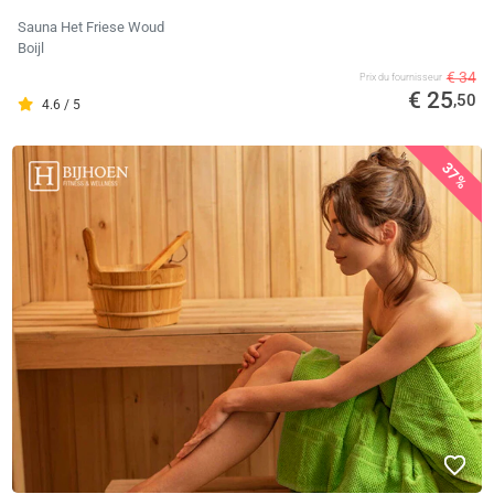
Sauna Het Friese Woud
Boijl
€ 34
Prix ​​du fournisseur
€ 25
,50
4.6 / 5
37%