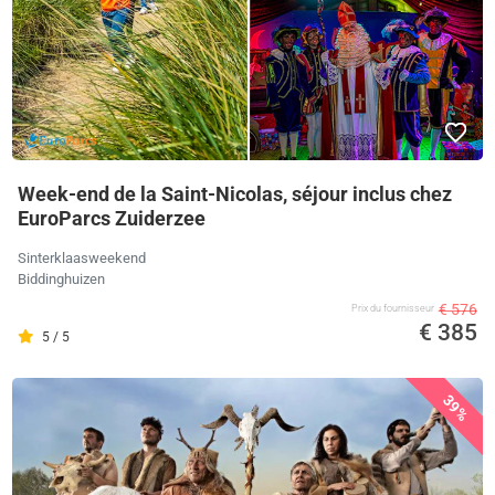
Week-end de la Saint-Nicolas, séjour inclus chez
EuroParcs Zuiderzee
Sinterklaasweekend
Biddinghuizen
€ 576
Prix ​​du fournisseur
€ 385
5 / 5
39%