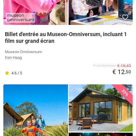
Billet d'entrée au Museon-Omniversum, incluant 1
film sur grand écran
Museon-Omniversum
Den Haag
€ 18,45
Prix ​​du fournisseur
€ 12
,50
4.6 / 5
33%