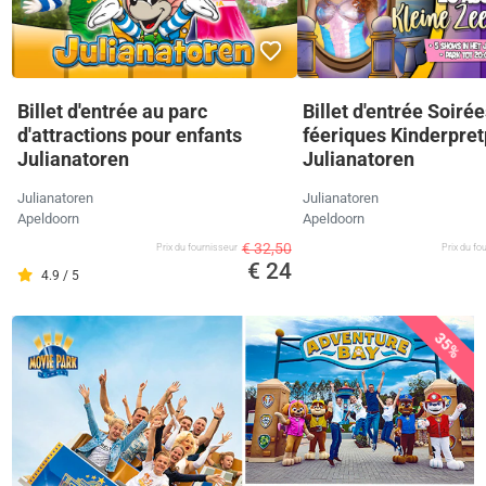
Billet d'entrée au parc
Billet d'entrée Soirée
d'attractions pour enfants
féeriques Kinderpre
Julianatoren
Julianatoren
Julianatoren
Julianatoren
Apeldoorn
Apeldoorn
€ 32,50
Prix ​​du fournisseur
Prix ​​du f
€ 24
4.9 / 5
35%