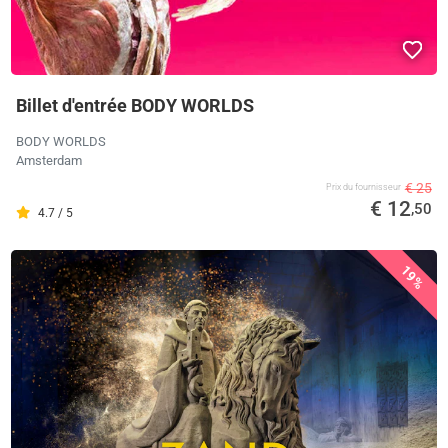
Billet d'entrée BODY WORLDS
BODY WORLDS
Amsterdam
€ 25
Prix ​​du fournisseur
€ 12
,50
4.7 / 5
19%