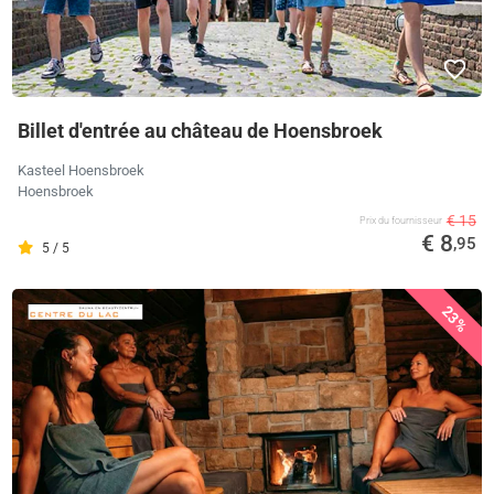
Billet d'entrée au château de Hoensbroek
Kasteel Hoensbroek
Hoensbroek
€ 15
Prix ​​du fournisseur
€ 8
,95
5 / 5
23%