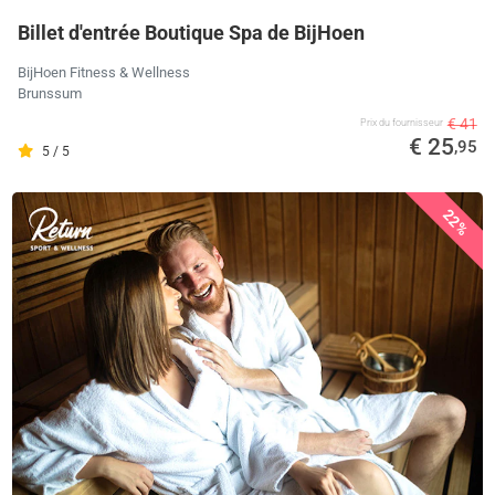
Billet d'entrée Boutique Spa de BijHoen
BijHoen Fitness & Wellness
Brunssum
€ 41
Prix ​​du fournisseur
€ 25
,95
5 / 5
22%