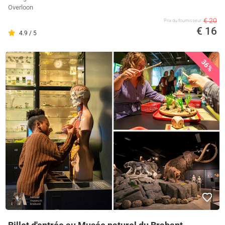
Overloon
€ 20
Prix ​​du fournisseur
€ 16
4.9 / 5
36%