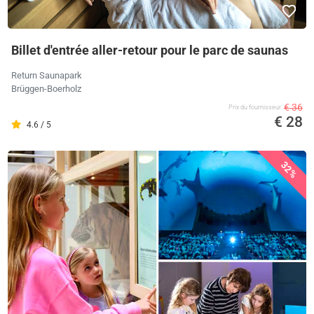
Billet d'entrée aller-retour pour le parc de saunas
Return Saunapark
Brüggen-Boerholz
€ 36
Prix ​​du fournisseur
€ 28
4.6 / 5
32%