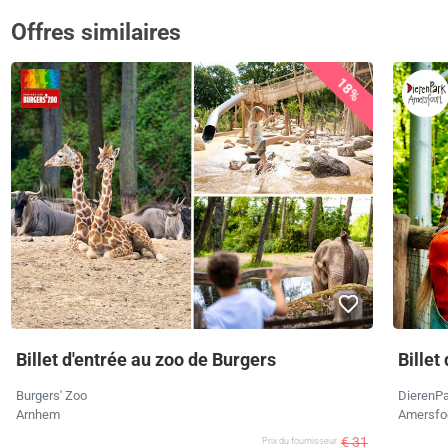
Offres similaires
18%
Billet d'entrée au zoo de Burgers
Billet
Burgers' Zoo
DierenPa
Arnhem
Amersfo
€ 31
Prix ​​du fournisseur