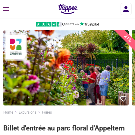
Menu
4,6
|
26 071 avis
21%
Home
Excursions
Foires
Billet d'entrée au parc floral d'Appeltern