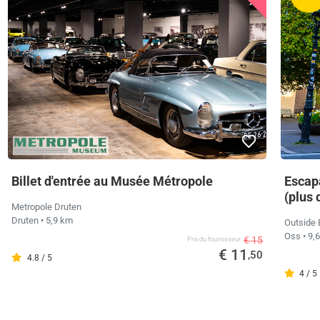
Billet d'entrée au Musée Métropole
Escapa
(plus 
Metropole Druten
Druten
• 5,9 km
Outside
Oss
• 9,
€ 15
Prix ​​du fournisseur
€ 11
,50
4.8 / 5
4 / 5