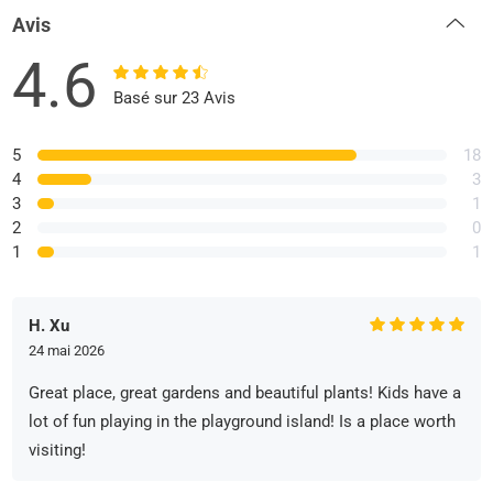
Avis
4.6
Basé sur 23 Avis
5
18
4
3
3
1
2
0
1
1
H. Xu
24 mai 2026
Great place, great gardens and beautiful plants! Kids have a
lot of fun playing in the playground island! Is a place worth
visiting!