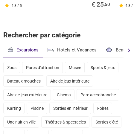
€ 25
,50
4.8 / 5
4.8 /
Rechercher par catégorie
Excursions
Hotels et Vacances
Beauté & 
Zoos
Parcs d'attraction
Musée
Sports & jeux
Bateaux mouches
Aire de jeux intérieure
Aire de jeux extérieure
Cinéma
Parc accrobranche
Karting
Piscine
Sorties en intérieur
Foires
Une nuit en ville
Théâtres & spectacles
Sorties d'été