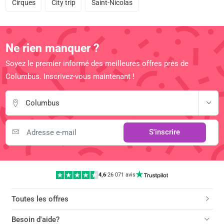
Cirques
City trip
Saint-Nicolas
Ne rien manquer ?
Soyez le premier informé des meilleures offres près de
Columbus. Inscrivez-vous maintenant !
Columbus
S'inscrire
4,6
|
26 071 avis
Toutes les offres
Besoin d'aide?