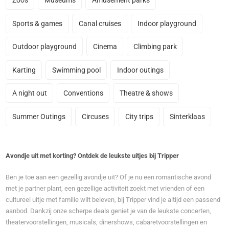
Zoos
Museums
Amusement parks
Sports & games
Canal cruises
Indoor playground
Outdoor playground
Cinema
Climbing park
Karting
Swimming pool
Indoor outings
A night out
Conventions
Theatre & shows
Summer Outings
Circuses
City trips
Sinterklaas
Avondje uit met korting? Ontdek de leukste uitjes bij Tripper
Ben je toe aan een gezellig avondje uit? Of je nu een romantische avond
met je partner plant, een gezellige activiteit zoekt met vrienden of een
cultureel uitje met familie wilt beleven, bij Tripper vind je altijd een passend
aanbod. Dankzij onze scherpe deals geniet je van de leukste concerten,
theatervoorstellingen, musicals, dinershows, cabaretvoorstellingen en