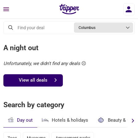
Menu
Find your deal
Columbus
A night out
Unfortunately, we didn't find any deals
☹️
View all deals
Search by category
Day out
Hotels & holidays
Beauty & well