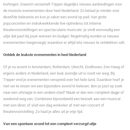
kortingen. Daarom verzamelt Tripper dagelijks nieuwe aanbiedingen voor
de mooiste evenementen door heel Nederland. Zo betaal je minder voor
dezelfde belevenis en kun je vaker een avond op pad. Van grote
popconcerten en indrukwekkende live-optredens tot intieme
theatervoorstellingen en spectaculaire musicals: je vindt eenvoudig een
uitje dat past bij jouw wensen én budget. Regelmatig worden er nieuwe
evenementen toegevoegd, waardoor er altijd iets nieuws te ontdekken valt.
Ontdek de leukste evenementen in heel Nederland
Of je nu woont in Amsterdam, Rotterdam, Utrecht, Eindhoven, Den Haag of
ergens anders in Nederland, een leuk avondje uit is nooit ver weg. Bij
Tripper vind je evenementen verspreid over het hele land. Daardoor hoef je
niet ver te reizen om een bijzondere avond te beleven. Ben je juist op zoek
naar een uitstapje in een andere stad? Maak er dan een compleet dagje of
weekend weg van. Combineer bijvoorbeeld een bezoek aan een musical
met een diner, of sluit een dag winkelen af met een concert of
theatervoorstelling. Zo haal je alles uit je vrije tijd.
Van een spontane avond tot een compleet verzorgd uitje