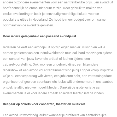
andere bijzondere evenementen voor een aantrekkelijke prijs. Een avond uit
hoeft namelijk helemaal niet duur te zijn. Door gebruik te maken van
exclusieve kortingen boek je eenvoudig voordelige tickets voor de
populairste uitjes in Nederland. Zo houd je meer budget over om samen
optimaal van de avond te genieten.
Voor iedere gelegenheid een passend avondje uit
Iedereen beleeft een avondje uit op zijn eigen manier. Misschien wil je
samen genieten van een indrukwekkende musical, hard meezingen tijdens
een concert van jouw favoriete artiest of lachen tijdens een
cabaretvoorstelling. Ook voor een uitgebreid diner, een bijzondere
dinershow of een avond vol entertainment vind je bij Tripper volop inspiratie.
Of je nu een verjaardag wilt vieren, een jubileum hebt, een verrassingsdate
organiseert of gewoon spontaan iets leuks wilt ondernemen: in ons aanbod
ontdek je altijd nieuwe mogelijkheden. Dankzij de grote variatie aan
evenementen is er voor iedere smaak en iedere leeftijd iets te vinden.
Bespaar op tickets voor concerten, theater en musicals
Een avond uit wordt nóg leuker wanneer je profiteert van aantrekkelijke