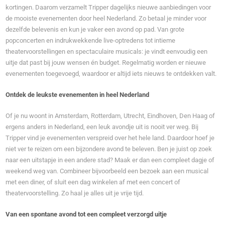
kortingen. Daarom verzamelt Tripper dagelijks nieuwe aanbiedingen voor
de mooiste evenementen door heel Nederland. Zo betaal je minder voor
dezelfde belevenis en kun je vaker een avond op pad. Van grote
popconcerten en indrukwekkende live-optredens tot intieme
theatervoorstellingen en spectaculaire musicals: je vindt eenvoudig een
uitje dat past bij jouw wensen én budget. Regelmatig worden er nieuwe
evenementen toegevoegd, waardoor er altijd iets nieuws te ontdekken valt.
Ontdek de leukste evenementen in heel Nederland
Of je nu woont in Amsterdam, Rotterdam, Utrecht, Eindhoven, Den Haag of
ergens anders in Nederland, een leuk avondje uit is nooit ver weg. Bij
Tripper vind je evenementen verspreid over het hele land. Daardoor hoef je
niet ver te reizen om een bijzondere avond te beleven. Ben je juist op zoek
naar een uitstapje in een andere stad? Maak er dan een compleet dagje of
weekend weg van. Combineer bijvoorbeeld een bezoek aan een musical
met een diner, of sluit een dag winkelen af met een concert of
theatervoorstelling. Zo haal je alles uit je vrije tijd.
Van een spontane avond tot een compleet verzorgd uitje