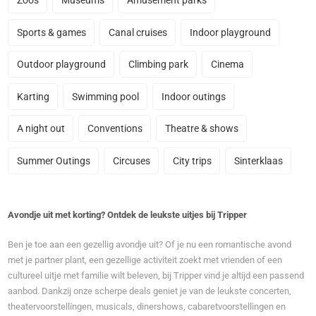
Zoos
Museums
Amusement parks
Sports & games
Canal cruises
Indoor playground
Outdoor playground
Climbing park
Cinema
Karting
Swimming pool
Indoor outings
A night out
Conventions
Theatre & shows
Summer Outings
Circuses
City trips
Sinterklaas
Avondje uit met korting? Ontdek de leukste uitjes bij Tripper
Ben je toe aan een gezellig avondje uit? Of je nu een romantische avond
met je partner plant, een gezellige activiteit zoekt met vrienden of een
cultureel uitje met familie wilt beleven, bij Tripper vind je altijd een passend
aanbod. Dankzij onze scherpe deals geniet je van de leukste concerten,
theatervoorstellingen, musicals, dinershows, cabaretvoorstellingen en