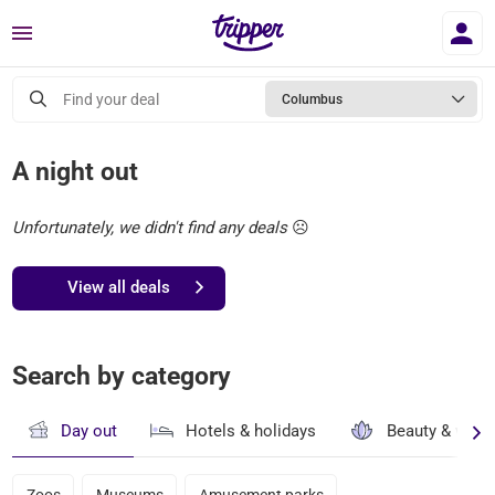
Menu
Find your deal
Columbus
A night out
Unfortunately, we didn't find any deals
☹️
View all deals
Search by category
Day out
Hotels & holidays
Beauty & well