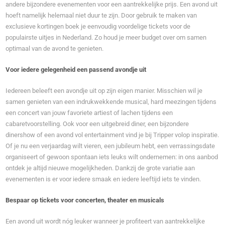
andere bijzondere evenementen voor een aantrekkelijke prijs. Een avond uit
hoeft namelijk helemaal niet duur te zijn. Door gebruik te maken van
exclusieve kortingen boek je eenvoudig voordelige tickets voor de
populairste uitjes in Nederland. Zo houd je meer budget over om samen
optimaal van de avond te genieten.
Voor iedere gelegenheid een passend avondje uit
Iedereen beleeft een avondje uit op zijn eigen manier. Misschien wil je
samen genieten van een indrukwekkende musical, hard meezingen tijdens
een concert van jouw favoriete artiest of lachen tijdens een
cabaretvoorstelling. Ook voor een uitgebreid diner, een bijzondere
dinershow of een avond vol entertainment vind je bij Tripper volop inspiratie.
Of je nu een verjaardag wilt vieren, een jubileum hebt, een verrassingsdate
organiseert of gewoon spontaan iets leuks wilt ondernemen: in ons aanbod
ontdek je altijd nieuwe mogelijkheden. Dankzij de grote variatie aan
evenementen is er voor iedere smaak en iedere leeftijd iets te vinden.
Bespaar op tickets voor concerten, theater en musicals
Een avond uit wordt nóg leuker wanneer je profiteert van aantrekkelijke