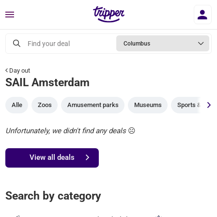
Menu
Find your deal
Columbus
Day out
SAIL Amsterdam
Alle
Zoos
Amusement parks
Museums
Sports & gam
Unfortunately, we didn't find any deals
☹️
View all deals
Search by category