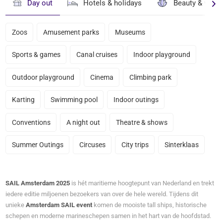
Day out
Hotels & holidays
Beauty & well
Zoos
Amusement parks
Museums
Sports & games
Canal cruises
Indoor playground
Outdoor playground
Cinema
Climbing park
Karting
Swimming pool
Indoor outings
Conventions
A night out
Theatre & shows
Summer Outings
Circuses
City trips
Sinterklaas
SAIL Amsterdam 2025
is hét maritieme hoogtepunt van Nederland en trekt
iedere editie miljoenen bezoekers van over de hele wereld. Tijdens dit
unieke
Amsterdam SAIL event
komen de mooiste tall ships, historische
schepen en moderne marineschepen samen in het hart van de hoofdstad.