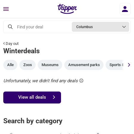
Menu
Find your deal
Columbus
Day out
Winterdeals
Alle
Zoos
Museums
Amusement parks
Sports & gam
Unfortunately, we didn't find any deals
☹️
View all deals
Search by category