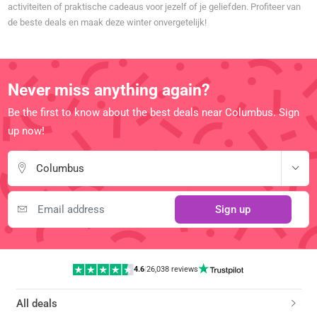
activiteiten of praktische cadeaus voor jezelf of je geliefden. Profiteer van
de beste deals en maak deze winter onvergetelijk!
Never miss anything again?
Be the first to know about the best deals near Columbus. Sign
up now!
Columbus
Sign up
4.6
|
26,038 reviews
All deals