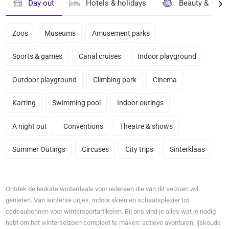
Day out
Hotels & holidays
Beauty & well
Zoos
Museums
Amusement parks
Sports & games
Canal cruises
Indoor playground
Outdoor playground
Climbing park
Cinema
Karting
Swimming pool
Indoor outings
A night out
Conventions
Theatre & shows
Summer Outings
Circuses
City trips
Sinterklaas
Ontdek de leukste winterdeals voor iedereen die van dit seizoen wil
genieten. Van winterse uitjes, indoor skiën en schaatsplezier tot
cadeaubonnen voor wintersportartikelen. Bij ons vind je alles wat je nodig
hebt om het winterseizoen compleet te maken: actieve avonturen, ijskoude