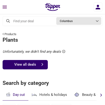
Menu
Find your deal
Columbus
Products
Plants
Unfortunately, we didn't find any deals
☹️
View all deals
Search by category
Day out
Hotels & holidays
Beauty & well