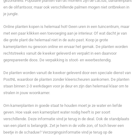
gezondheid. Populaire planten van dit moment zijn de cactus, bananenplant
en de olifantsoor, maar ook verschillende palmen mogen niet ontbreken in
je jungle.
Online planten kopen is helemaal hot! Geen uren in een tuincentrum, maar
met een paar klikken een toevoeging aan je interieur. Of wat dacht je van
die grote plant die helemaal niet in de auto past. Koop je grote
kamerplanten nu gewoon online en ervaar het gemak. De planten worden
rechtstreeks vanuit de kweker geleverd en verpakt in een daarvoor
geprepareerde doos. De verpakking is stoot- en weerbestendig.
De planten worden vanuit de kweker geleverd door een speciale dienst van
PostNL waardoor de planten zonder kleerscheuren aankomen. De planten
staan binnen 2-3 werkdagen voor je deur en zijn dan helemaal klaar om te
stralen in jouw woonkamer.
Om kamerplanten in goede staat te houden moet je ze water en liefde
geven. Hoe vaak een kamerplant water nodig heeft is per soort
verschillende. Deze informatie vind je terug in de deal. Ook de standplaats
van een plant is belangrijk. Zet je hem in de volle zon, of toch liever een
beetje in de schaduw? Verzorgingsinformatie vind je terug op de