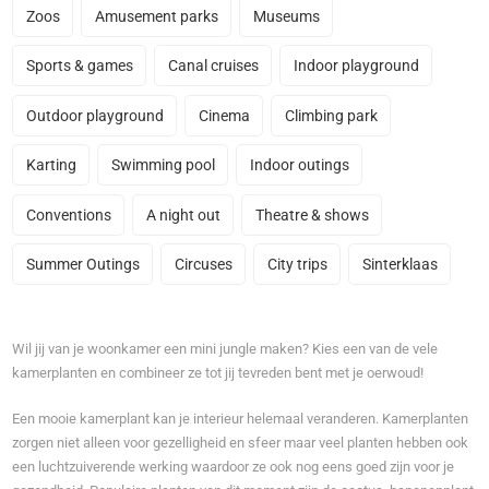
Zoos
Amusement parks
Museums
Sports & games
Canal cruises
Indoor playground
Outdoor playground
Cinema
Climbing park
Karting
Swimming pool
Indoor outings
Conventions
A night out
Theatre & shows
Summer Outings
Circuses
City trips
Sinterklaas
Wil jij van je woonkamer een mini jungle maken? Kies een van de vele
kamerplanten en combineer ze tot jij tevreden bent met je oerwoud!
Een mooie kamerplant kan je interieur helemaal veranderen. Kamerplanten
zorgen niet alleen voor gezelligheid en sfeer maar veel planten hebben ook
een luchtzuiverende werking waardoor ze ook nog eens goed zijn voor je