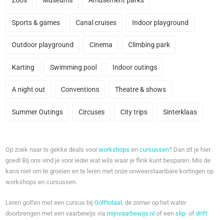
Zoos
Museums
Amusement parks
Sports & games
Canal cruises
Indoor playground
Outdoor playground
Cinema
Climbing park
Karting
Swimming pool
Indoor outings
A night out
Conventions
Theatre & shows
Summer Outings
Circuses
City trips
Sinterklaas
Op zoek naar te gekke deals voor
workshops
en
cursussen
? Dan zit je hier
goed! Bij ons vind je voor ieder wat wils waar je flink kunt besparen. Mis de
kans niet om te groeien en te leren met onze onweerstaanbare kortingen op
workshops en cursussen.
Leren golfen met een cursus bij
Golftotaal
, de zomer op het water
doorbrengen met een vaarbewijs via
mijnvaarbewijs.nl
of een
slip
- of
drift