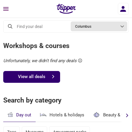
Menu
Find your deal
Columbus
Workshops & courses
Unfortunately, we didn't find any deals
☹️
View all deals
Search by category
Day out
Hotels & holidays
Beauty & well